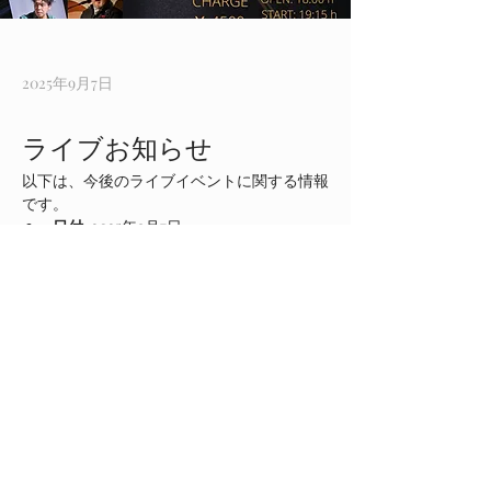
2025年9月7日
ライブお知らせ
以下は、今後のライブイベントに関する情報
です。
日付:
 2025年9月7日
時間:
 18：00開場　19：15開演
場所:
 西日暮里アルハムブラ
出演者:
チケット情報:
 直接西日暮里アルハムブ
ラにご予約お願い致します。
Previous
Next
ぜひお越こしください
© 2022 清野はる美フラメンコ教室 with
Wix.com