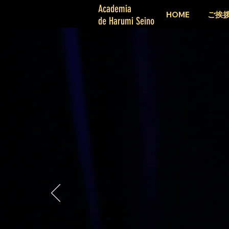
Academia
HOME
ご挨
de Harumi Seino
清野